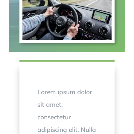
Lorem ipsum dolor
sit amet,
consectetur
adipiscing elit. Nulla