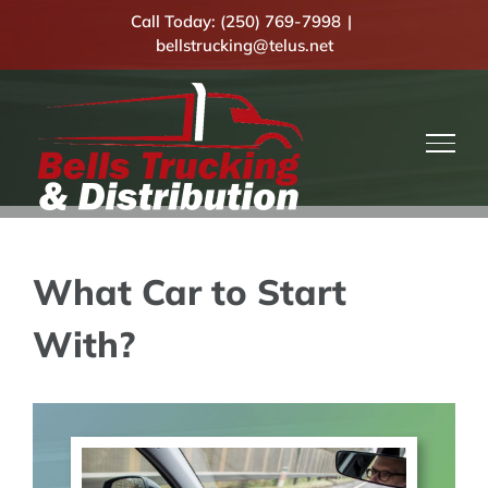
Skip
Call Today:
(250) 769-7998
|
bellstrucking@telus.net
to
content
What Car to Start
With?